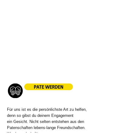
ausreichendes Essen, entsprechende Kleidung,
Spielzeug oder gar der dauerhaften Möglichkeit eine
Schule zu besuchen nicht einmal zu denken ist.
Doch gerade Bildung könnte helfen, diesen
Teufelskreis zu durchbrechen, um später ein
selbstbestimmtes Leben führen zu können.
Der Verein TransFAIRiert e. V. hat es sich zur
Aufgabe gemacht, diesen Kindern und Jugendlichen
eine Perspektive zu geben und unterstützt an
verschiedensten Stellen.
Wir freuen uns sehr, wenn du Teil dieser Initiative
wirst und unser Vorhaben aktiv begleitest.
PATE WERDEN
Für uns ist es die persönlichste Art zu helfen,
denn so gibst du deinem Engagement
ein Gesicht. Nicht selten entstehen aus den
Patenschaften lebens-lange Freundschaften.
Werde auch du für