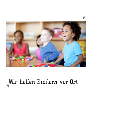
Unterstütze mit uns die
Kinder in Hawaii!
Wir helfen Kindern vor Ort
Nicht in jedem Land auf der Welt können Kinder
glücklich und unbeschwert aufwachsen. Gerade in
Hawaii herrschen oft sehr ärmliche Verhältnisse, die
dazu führen, dass die Kindheit von zu vielen von
Armut, Ausbeutung oder sogar Missbrauch geprägt
ist.
Es fehlt oftmals am Allernötigsten, sodass an